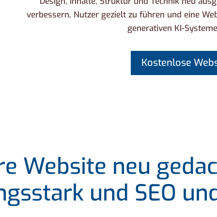
Design, Inhalte, Struktur und Technik neu ausge
verbessern, Nutzer gezielt zu führen und eine We
generativen KI-Systeme
Kostenlose Webs
re Website neu geda
ngsstark und SEO un